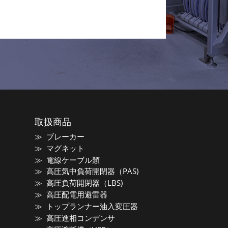
取扱商品
ブレーカー
マグネット
電線ケーブル類
高圧気中負荷開閉器（PAS)
高圧負荷開閉器（LBS)
高圧配電用避雷器
トップランナー油入変圧器
高圧進相コンデンサ