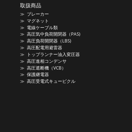
取扱商品
ブレーカー
マグネット
電線ケーブル類
高圧気中負荷開閉器（PAS)
高圧負荷開閉器（LBS)
高圧配電用避雷器
トップランナー油入変圧器
高圧進相コンデンサ
高圧遮断機（VCB）
保護継電器
高圧受電式キュービクル