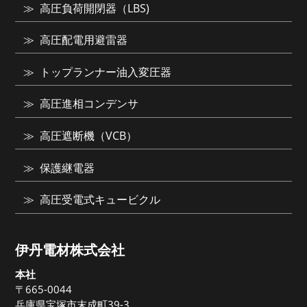
高圧負荷開閉器（LBS)
高圧配電用避雷器
トップランナー油入変圧器
高圧進相コンデンサ
高圧遮断機（VCB）
保護継電器
高圧受電式キュービクル
伊丹電材株式会社
本社
〒665-0044
兵庫県宝塚市末成町39-3