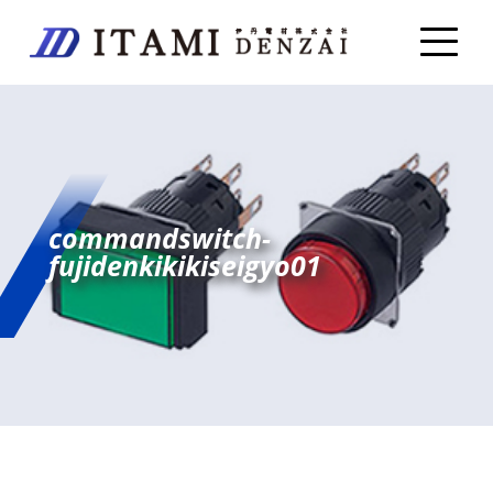
commandswitch-
fujidenkikikiseigyo01