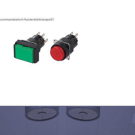
commandswitch-fujidenkikikiseigyo01