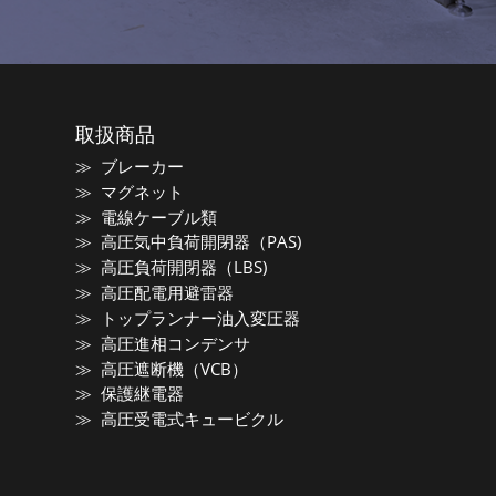
取扱商品
ブレーカー
マグネット
電線ケーブル類
高圧気中負荷開閉器（PAS)
高圧負荷開閉器（LBS)
高圧配電用避雷器
トップランナー油入変圧器
高圧進相コンデンサ
高圧遮断機（VCB）
保護継電器
高圧受電式キュービクル