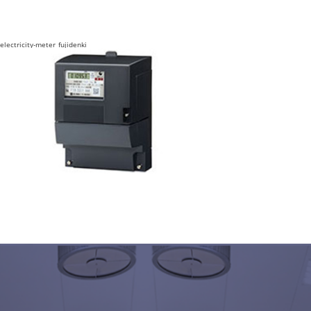
electricity-meter_fujidenki