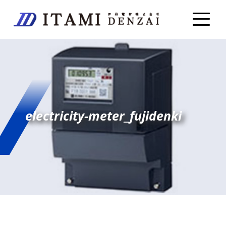
electricity-meter_fujidenki