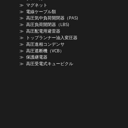
マグネット
電線ケーブル類
高圧気中負荷開閉器（PAS)
高圧負荷開閉器（LBS)
高圧配電用避雷器
トップランナー油入変圧器
高圧進相コンデンサ
高圧遮断機（VCB）
保護継電器
高圧受電式キュービクル