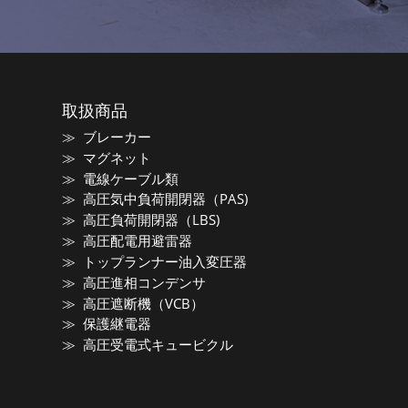
取扱商品
ブレーカー
マグネット
電線ケーブル類
高圧気中負荷開閉器（PAS)
高圧負荷開閉器（LBS)
高圧配電用避雷器
トップランナー油入変圧器
高圧進相コンデンサ
高圧遮断機（VCB）
保護継電器
高圧受電式キュービクル