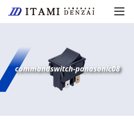
commandswitch-panasonic08