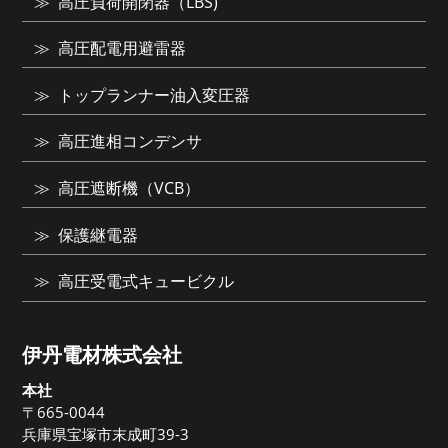
高圧負荷開閉器（LBS)
高圧配電用避雷器
トップランナー油入変圧器
高圧進相コンデンサ
高圧遮断機（VCB）
保護継電器
高圧受電式キュービクル
伊丹電材株式会社
本社
〒665-0044
兵庫県宝塚市末成町39-3