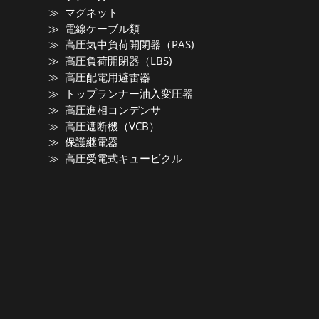
マグネット
電線ケーブル類
高圧気中負荷開閉器（PAS)
高圧負荷開閉器（LBS)
高圧配電用避雷器
トップランナー油入変圧器
高圧進相コンデンサ
高圧遮断機（VCB）
保護継電器
高圧受電式キュービクル