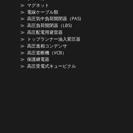
マグネット
電線ケーブル類
高圧気中負荷開閉器（PAS)
高圧負荷開閉器（LBS)
高圧配電用避雷器
トップランナー油入変圧器
高圧進相コンデンサ
高圧遮断機（VCB）
保護継電器
高圧受電式キュービクル