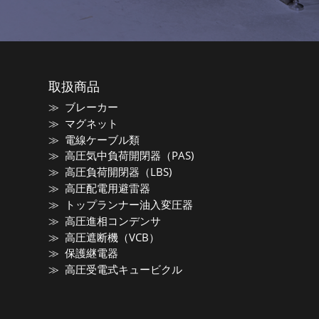
取扱商品
ブレーカー
マグネット
電線ケーブル類
高圧気中負荷開閉器（PAS)
高圧負荷開閉器（LBS)
高圧配電用避雷器
トップランナー油入変圧器
高圧進相コンデンサ
高圧遮断機（VCB）
保護継電器
高圧受電式キュービクル