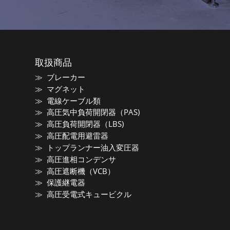
取扱商品
ブレーカー
マグネット
電線ケーブル類
高圧気中負荷開閉器（PAS)
高圧負荷開閉器（LBS)
高圧配電用避雷器
トップランナー油入変圧器
高圧進相コンデンサ
高圧遮断機（VCB）
保護継電器
高圧受電式キュービクル