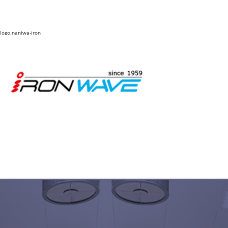
logo.naniwa-iron