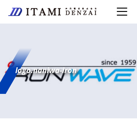
logo.naniwa-iron