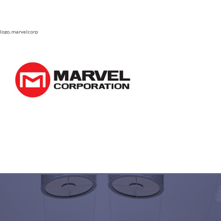
logo.marvelcorp