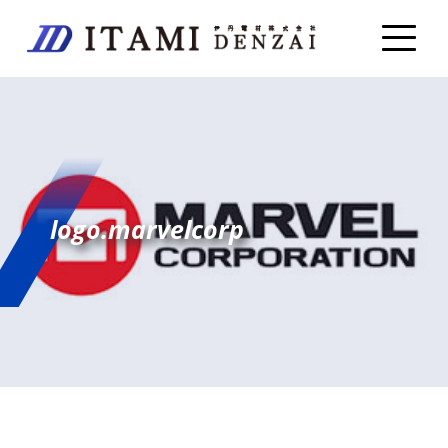
logo.marvelcorp