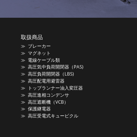
取扱商品
ブレーカー
マグネット
電線ケーブル類
高圧気中負荷開閉器（PAS)
高圧負荷開閉器（LBS)
高圧配電用避雷器
トップランナー油入変圧器
高圧進相コンデンサ
高圧遮断機（VCB）
保護継電器
高圧受電式キュービクル