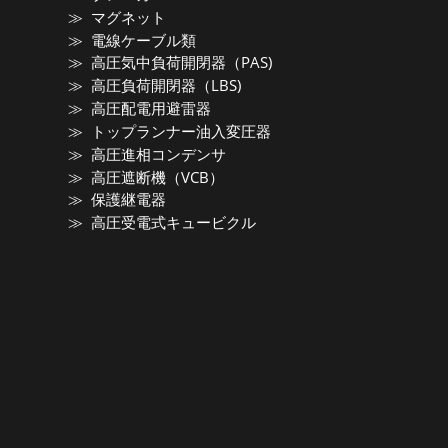
マグネット
電線ケーブル類
高圧気中負荷開閉器（PAS)
高圧負荷開閉器（LBS)
高圧配電用避雷器
トップランナー油入変圧器
高圧進相コンデンサ
高圧遮断機（VCB）
保護継電器
高圧受電式キュービクル