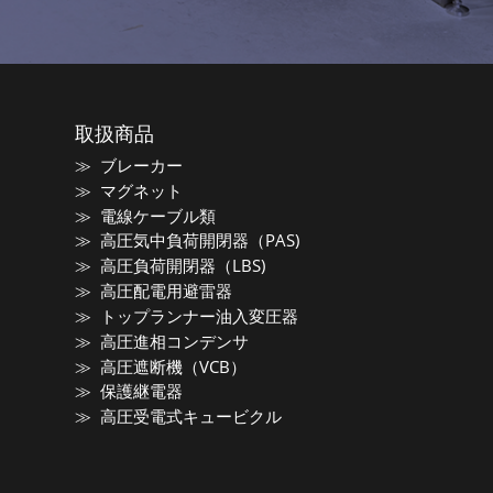
取扱商品
ブレーカー
マグネット
電線ケーブル類
高圧気中負荷開閉器（PAS)
高圧負荷開閉器（LBS)
高圧配電用避雷器
トップランナー油入変圧器
高圧進相コンデンサ
高圧遮断機（VCB）
保護継電器
高圧受電式キュービクル