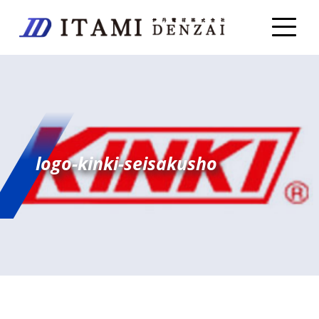
logo-kinki-seisakusho