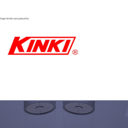
logo-kinki-seisakusho