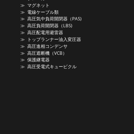
マグネット
電線ケーブル類
高圧気中負荷開閉器（PAS)
高圧負荷開閉器（LBS)
高圧配電用避雷器
トップランナー油入変圧器
高圧進相コンデンサ
高圧遮断機（VCB）
保護継電器
高圧受電式キュービクル