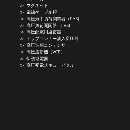
マグネット
電線ケーブル類
高圧気中負荷開閉器（PAS)
高圧負荷開閉器（LBS)
高圧配電用避雷器
トップランナー油入変圧器
高圧進相コンデンサ
高圧遮断機（VCB）
保護継電器
高圧受電式キュービクル