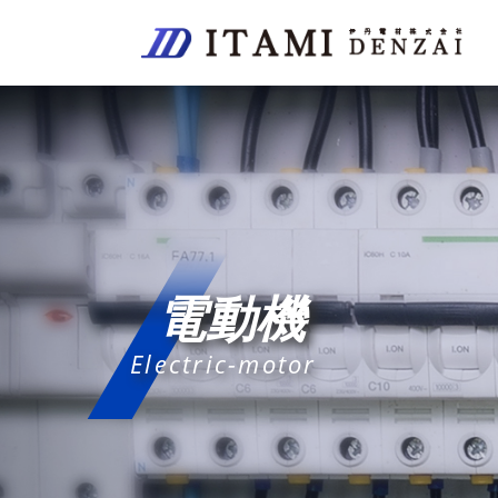
電動機
Electric-motor